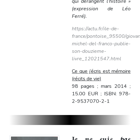
qui dérangent l’histoire »
(expression de Léo
Ferré).
https://actu.fr/ile-de-
france/pontoise_95500/giovan
michel-del-franco-publie-
son-douzieme-
livre_12021547.html
Ce que j’écris est mémoire
(récits de vie)
98 pages ; mars 2014 ;
15.00 EUR ; ISBN: 978-
2-9537070-2-1
Je ne suis pas